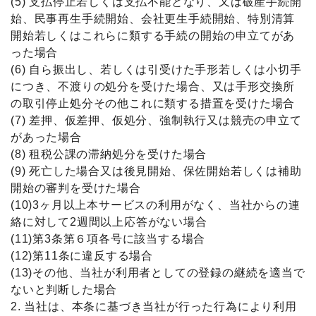
(5) 支払停止若しくは支払不能となり、又は破産手続開
始、民事再生手続開始、会社更生手続開始、特別清算
開始若しくはこれらに類する手続の開始の申立てがあ
った場合
(6) 自ら振出し、若しくは引受けた手形若しくは小切手
につき、不渡りの処分を受けた場合、又は手形交換所
の取引停止処分その他これに類する措置を受けた場合
(7) 差押、仮差押、仮処分、強制執行又は競売の申立て
があった場合
(8) 租税公課の滞納処分を受けた場合
(9) 死亡した場合又は後見開始、保佐開始若しくは補助
開始の審判を受けた場合
(10)3ヶ月以上本サービスの利用がなく、当社からの連
絡に対して2週間以上応答がない場合
(11)第3条第６項各号に該当する場合
(12)第11条に違反する場合
(13)その他、当社が利用者としての登録の継続を適当で
ないと判断した場合
2. 当社は、本条に基づき当社が行った行為により利用