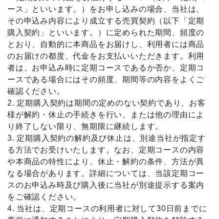
ース」といいます。）をお申し込みの場合、当社は、
その申込み内容により成⽴する売買契約（以下「定期
購入契約」といいます。）に定められた期間、頻度の
とおり、⾃動的に本商品をお届けし、利⽤者には商品
のお届けの都度、代⾦をお⽀払いいただきます。利⽤
者は、お申込み時に定期コースであるか否か、定期コ
ースである場合にはその頻度、期間等の内容をよくご
確認ください。
2. 定期購入契約は期間の定めのない契約であり、お客
様が解約・休⽌の⼿続きを⾏い、または他の理由によ
り終了しない限り、無期限に継続します。
3. 定期購入契約の解約及び休⽌は、別途当社が指定す
る⽅法でお受けいたします。なお、定期コースの内容
や本商品の特性により、休⽌・解約の条件、⽅法が異
なる場合があります。詳細については、当該定期コー
スのお申込み時及び購⼊後に当社が別途提⽰する案内
をご確認ください。
4. 当社は、定期コースの利⽤者に対して30⽇前までに