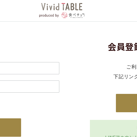
会員登
ご利
下記リン