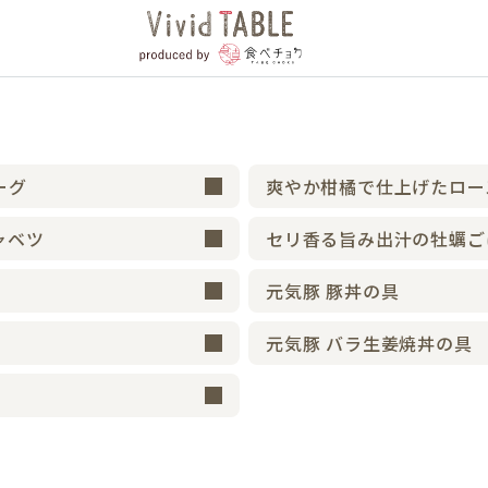
ーグ
爽やか柑橘で仕上げたロー
ャベツ
セリ香る旨み出汁の牡蠣ご
元気豚 豚丼の具
元気豚 バラ生姜焼丼の具