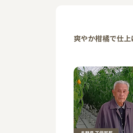
爽やか柑橘で仕上
長野県 下伊那郡