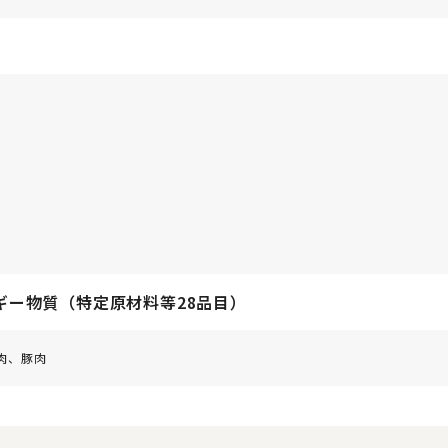
ギー物質（特定原材料等28品目）
肉、豚肉