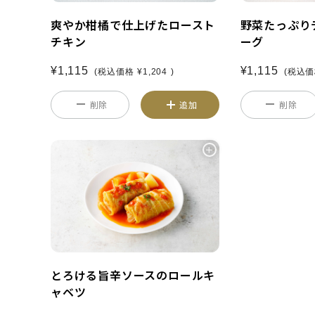
爽やか柑橘で仕上げたロースト
野菜たっぷり
チキン
ーグ
¥1,115
¥1,115
(税込価格
¥1,204
)
(税込
削除
追加
削除
とろける旨辛ソースのロールキ
ャベツ